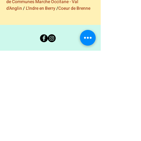
de Communes Marche Occitane - Val 
d'Anglin
 / 
L'Indre en Berry
 /
Coeur de Brenne
Carte Blanche 36
Ancienne École Jean Giraudoux
7 rue George Sand - 36300 Le Blanc
02.54.37.00.94
coordination@carteblanche36.com
© 2022 by Carte Blanche.