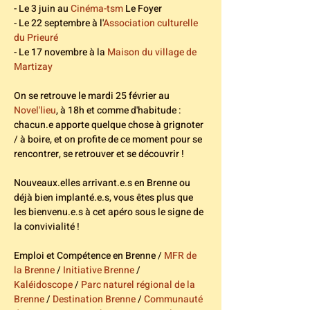
- Le 3 juin au 
Cinéma-tsm
 Le Foyer
- Le 22 septembre à l'
Association culturelle 
du Prieuré
- Le 17 novembre à la 
Maison du village de 
Martizay
On se retrouve le mardi 25 février au 
Novel'lieu
, à 18h et comme d'habitude : 
chacun.e apporte quelque chose à grignoter 
/ à boire, et on profite de ce moment pour se 
rencontrer, se retrouver et se découvrir !
Nouveaux.elles arrivant.e.s en Brenne ou 
déjà bien implanté.e.s, vous êtes plus que 
les bienvenu.e.s à cet apéro sous le signe de 
la convivialité !
Emploi et Compétence en Brenne / 
MFR de 
la Brenne
 / 
Initiative Brenne
 / 
Kaléidoscope
 / 
Parc naturel régional de la 
Brenne
 / 
Destination Brenne
 / 
Communauté 