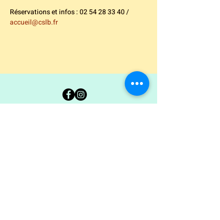
Réservations et infos : 02 54 28 33 40 / 
accueil@cslb.fr
Carte Blanche 36
Ancienne École Jean Giraudoux
7 rue George Sand - 36300 Le Blanc
02.54.37.00.94
coordination@carteblanche36.com
© 2022 by Carte Blanche.