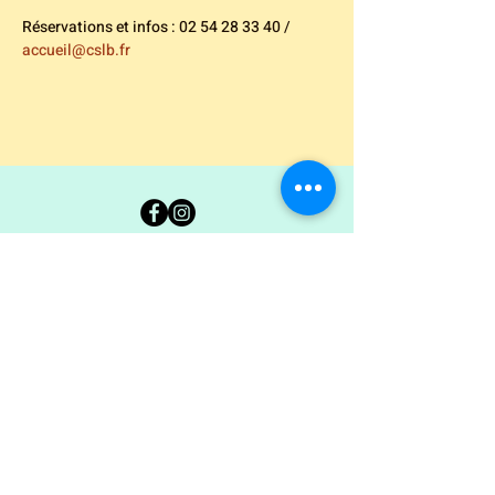
Réservations et infos : 02 54 28 33 40 / 
accueil@cslb.fr
Carte Blanche 36
Ancienne École Jean Giraudoux
7 rue George Sand - 36300 Le Blanc
02.54.37.00.94
coordination@carteblanche36.com
© 2022 by Carte Blanche.