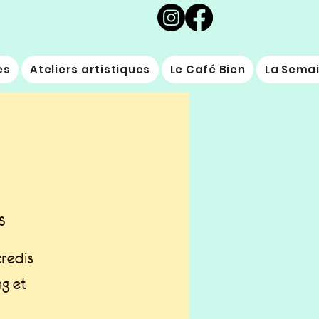
es
Ateliers artistiques
Le Café Bien
La Semai
s
credis
ng et