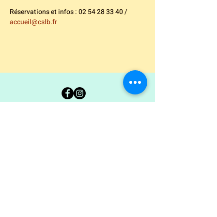
Réservations et infos : 02 54 28 33 40 / 
accueil@cslb.fr
Carte Blanche 36
Ancienne École Jean Giraudoux
7 rue George Sand - 36300 Le Blanc
02.54.37.00.94
coordination@carteblanche36.com
© 2022 by Carte Blanche.