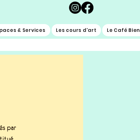
paces & Services
Les cours d'art
Le Café Bie
és par
titué