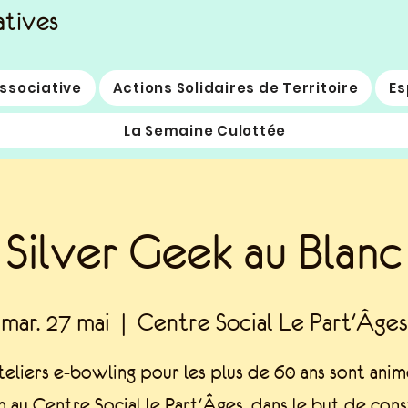
atives
Associative
Actions Solidaires de Territoire
Es
La Semaine Culottée
Silver Geek au Blanc
mar. 27 mai
  |  
Centre Social Le Part'Âges
teliers e-bowling pour les plus de 60 ans sont anim
n au Centre Social le Part'Âges, dans le but de cons