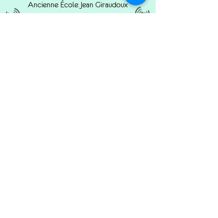
Ancienne École Jean Giraudoux
7 rue George Sand - 36300 Le Blanc
02.54.37.00.94
coordination@carteblanche36.com
© 2022 by Carte Blanche.