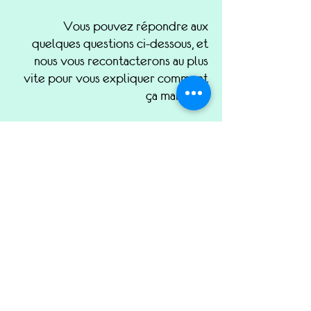
​Vous pouvez répondre aux
quelques questions ci-dessous, et
nous vous recontacterons au plus
vite pour vous expliquer comment
ça marche ! ​
Pssst : pas de panique, remplir ce
formulaire ne vaut en aucun cas un
engagement de votre part.
Prénom
Montant du prêt envisagé