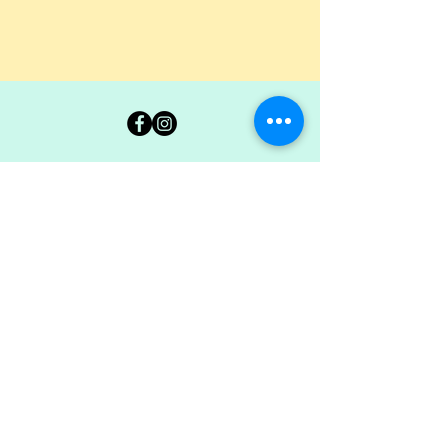
Carte Blanche 36
Ancienne École Jean Giraudoux
7 rue George Sand - 36300 Le Blanc
02.54.37.00.94
coordination@carteblanche36.com
© 2022 by Carte Blanche.