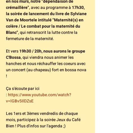
en nos murs, notre "dépendaison de 
crémaillère"
, avec au programme à 
17h30, 
la soirée de lancement du livre de Sylviane 
Van de Moortele intitulé "Maternité(s) en 
colère / Le combat pour la maternité du 
Blanc"
, qui retranscrit la lutte contre la 
fermeture de la maternité. 
Et vers 
19h30 / 20h, nous aurons le groupe 
C'Bossa
, qui viendra nous animer les 
hanches et nous réchauffer les coeurs avec 
un concert (au chapeau) fort en bossa nova 
! 
Ça s'écoute par ici 
: 
https://www.youtube.com/watch?
v=lGBv5IlDZsE
Les 1ers et 3èmes vendredis de chaque 
mois, participez à la soirée Jeux du Café 
Bien ! Plus d'infos sur l'agenda ;)