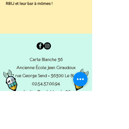
RBIJ et leur bar à mômes !
Carte Blanche 36
Ancienne École Jean Giraudoux
7 rue George Sand - 36300 Le Blanc
02.54.37.00.94
coordination@carteblanche36.com
© 2022 by Carte Blanche.